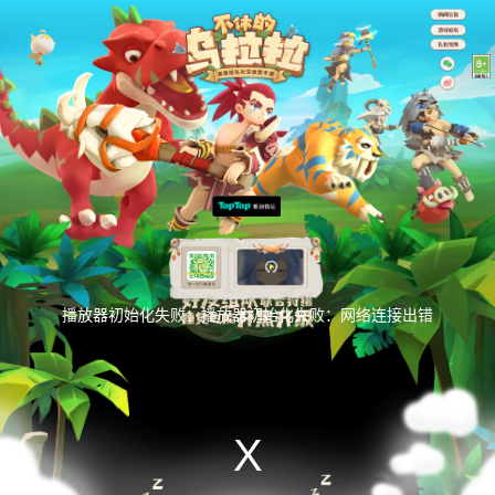
This
is
a
播放器初始化失败：播放器初始化失败：网络连接出错
modal
window.